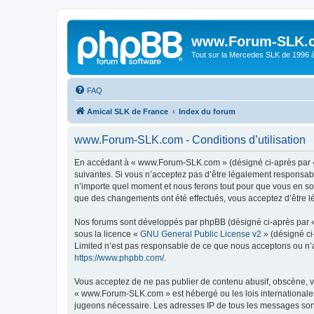
www.Forum-SLK.
Tout sur la Mercedes SLK de 1996 à 
FAQ
Amical SLK de France
Index du forum
www.Forum-SLK.com - Conditions d’utilisation
En accédant à « www.Forum-SLK.com » (désigné ci-après par « 
suivantes. Si vous n’acceptez pas d’être légalement responsab
n’importe quel moment et nous ferons tout pour que vous en soy
que des changements ont été effectués, vous acceptez d’être l
Nos forums sont développés par phpBB (désigné ci-après par « i
sous la licence «
GNU General Public License v2
» (désigné ci
Limited n’est pas responsable de ce que nous acceptons ou n’
https://www.phpbb.com/
.
Vous acceptez de ne pas publier de contenu abusif, obscène, vu
« www.Forum-SLK.com » est hébergé ou les lois internationales.
jugeons nécessaire. Les adresses IP de tous les messages son