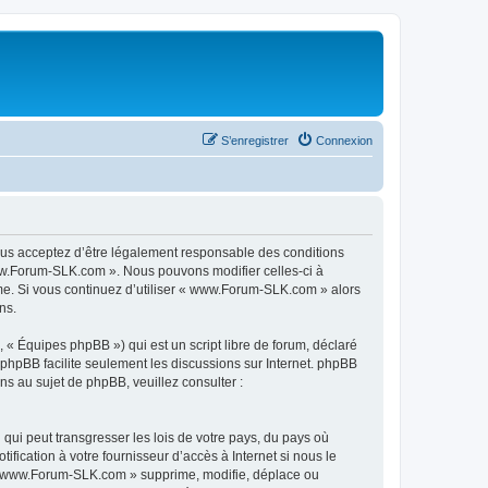
S’enregistrer
Connexion
ous acceptez d’être légalement responsable des conditions
www.Forum-SLK.com ». Nous pouvons modifier celles-ci à
ême. Si vous continuez d’utiliser « www.Forum-SLK.com » alors
ns.
 « Équipes phpBB ») qui est un script libre de forum, déclaré
l phpBB facilite seulement les discussions sur Internet. phpBB
 au sujet de phpBB, veuillez consulter :
qui peut transgresser les lois de votre pays, du pays où
ication à votre fournisseur d’accès à Internet si nous le
 « www.Forum-SLK.com » supprime, modifie, déplace ou