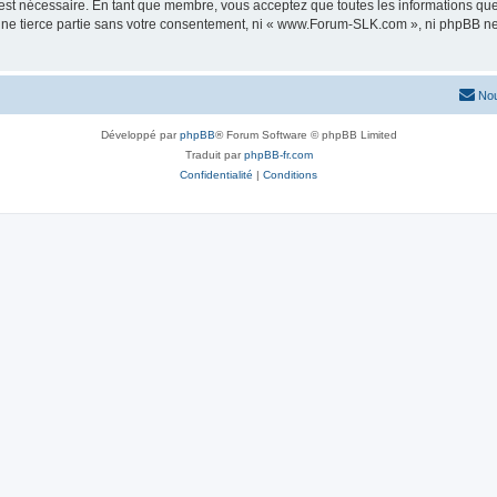
 est nécessaire. En tant que membre, vous acceptez que toutes les informations qu
 une tierce partie sans votre consentement, ni « www.Forum-SLK.com », ni phpBB n
Nou
Développé par
phpBB
® Forum Software © phpBB Limited
Traduit par
phpBB-fr.com
Confidentialité
|
Conditions