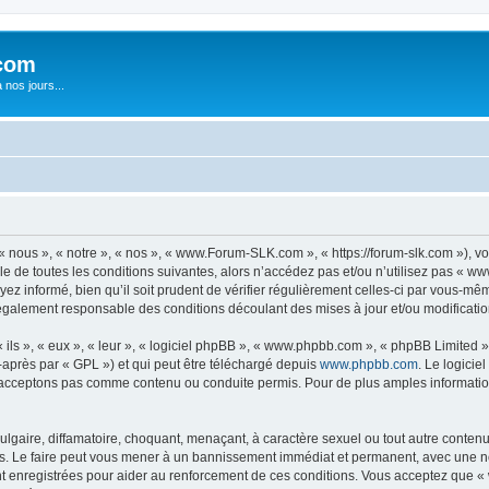
com
nos jours...
nous », « notre », « nos », « www.Forum-SLK.com », « https://forum-slk.com »), v
le de toutes les conditions suivantes, alors n’accédez pas et/ou n’utilisez pas « 
ez informé, bien qu’il soit prudent de vérifier régulièrement celles-ci par vous-m
également responsable des conditions découlant des mises à jour et/ou modificatio
ls », « eux », « leur », « logiciel phpBB », « www.phpbb.com », « phpBB Limited »,
-après par « GPL ») et qui peut être téléchargé depuis
www.phpbb.com
. Le logicie
acceptons pas comme contenu ou conduite permis. Pour de plus amples informations
lgaire, diffamatoire, choquant, menaçant, à caractère sexuel ou tout autre contenu 
 Le faire peut vous mener à un bannissement immédiat et permanent, avec une notif
t enregistrées pour aider au renforcement de ces conditions. Vous acceptez que