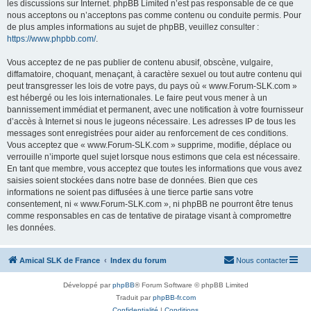
les discussions sur Internet. phpBB Limited n’est pas responsable de ce que
nous acceptons ou n’acceptons pas comme contenu ou conduite permis. Pour
de plus amples informations au sujet de phpBB, veuillez consulter :
https://www.phpbb.com/
.
Vous acceptez de ne pas publier de contenu abusif, obscène, vulgaire,
diffamatoire, choquant, menaçant, à caractère sexuel ou tout autre contenu qui
peut transgresser les lois de votre pays, du pays où « www.Forum-SLK.com »
est hébergé ou les lois internationales. Le faire peut vous mener à un
bannissement immédiat et permanent, avec une notification à votre fournisseur
d’accès à Internet si nous le jugeons nécessaire. Les adresses IP de tous les
messages sont enregistrées pour aider au renforcement de ces conditions.
Vous acceptez que « www.Forum-SLK.com » supprime, modifie, déplace ou
verrouille n’importe quel sujet lorsque nous estimons que cela est nécessaire.
En tant que membre, vous acceptez que toutes les informations que vous avez
saisies soient stockées dans notre base de données. Bien que ces
informations ne soient pas diffusées à une tierce partie sans votre
consentement, ni « www.Forum-SLK.com », ni phpBB ne pourront être tenus
comme responsables en cas de tentative de piratage visant à compromettre
les données.
Amical SLK de France
Index du forum
Nous contacter
Développé par
phpBB
® Forum Software © phpBB Limited
Traduit par
phpBB-fr.com
Confidentialité
|
Conditions