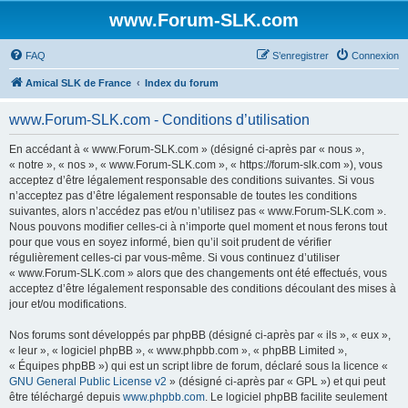
www.Forum-SLK.com
FAQ
S’enregistrer
Connexion
Amical SLK de France
Index du forum
www.Forum-SLK.com - Conditions d’utilisation
En accédant à « www.Forum-SLK.com » (désigné ci-après par « nous »,
« notre », « nos », « www.Forum-SLK.com », « https://forum-slk.com »), vous
acceptez d’être légalement responsable des conditions suivantes. Si vous
n’acceptez pas d’être légalement responsable de toutes les conditions
suivantes, alors n’accédez pas et/ou n’utilisez pas « www.Forum-SLK.com ».
Nous pouvons modifier celles-ci à n’importe quel moment et nous ferons tout
pour que vous en soyez informé, bien qu’il soit prudent de vérifier
régulièrement celles-ci par vous-même. Si vous continuez d’utiliser
« www.Forum-SLK.com » alors que des changements ont été effectués, vous
acceptez d’être légalement responsable des conditions découlant des mises à
jour et/ou modifications.
Nos forums sont développés par phpBB (désigné ci-après par « ils », « eux »,
« leur », « logiciel phpBB », « www.phpbb.com », « phpBB Limited »,
« Équipes phpBB ») qui est un script libre de forum, déclaré sous la licence «
GNU General Public License v2
» (désigné ci-après par « GPL ») et qui peut
être téléchargé depuis
www.phpbb.com
. Le logiciel phpBB facilite seulement