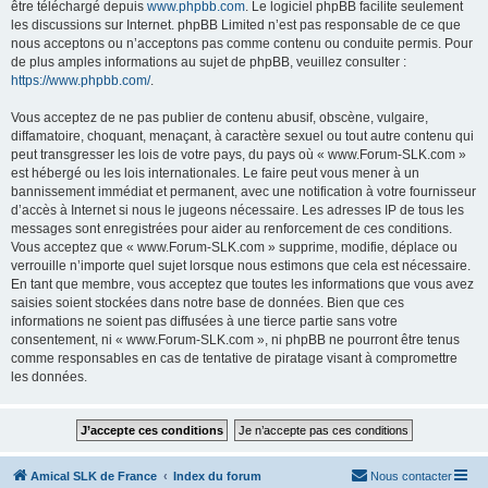
être téléchargé depuis
www.phpbb.com
. Le logiciel phpBB facilite seulement
les discussions sur Internet. phpBB Limited n’est pas responsable de ce que
nous acceptons ou n’acceptons pas comme contenu ou conduite permis. Pour
de plus amples informations au sujet de phpBB, veuillez consulter :
https://www.phpbb.com/
.
Vous acceptez de ne pas publier de contenu abusif, obscène, vulgaire,
diffamatoire, choquant, menaçant, à caractère sexuel ou tout autre contenu qui
peut transgresser les lois de votre pays, du pays où « www.Forum-SLK.com »
est hébergé ou les lois internationales. Le faire peut vous mener à un
bannissement immédiat et permanent, avec une notification à votre fournisseur
d’accès à Internet si nous le jugeons nécessaire. Les adresses IP de tous les
messages sont enregistrées pour aider au renforcement de ces conditions.
Vous acceptez que « www.Forum-SLK.com » supprime, modifie, déplace ou
verrouille n’importe quel sujet lorsque nous estimons que cela est nécessaire.
En tant que membre, vous acceptez que toutes les informations que vous avez
saisies soient stockées dans notre base de données. Bien que ces
informations ne soient pas diffusées à une tierce partie sans votre
consentement, ni « www.Forum-SLK.com », ni phpBB ne pourront être tenus
comme responsables en cas de tentative de piratage visant à compromettre
les données.
Amical SLK de France
Index du forum
Nous contacter