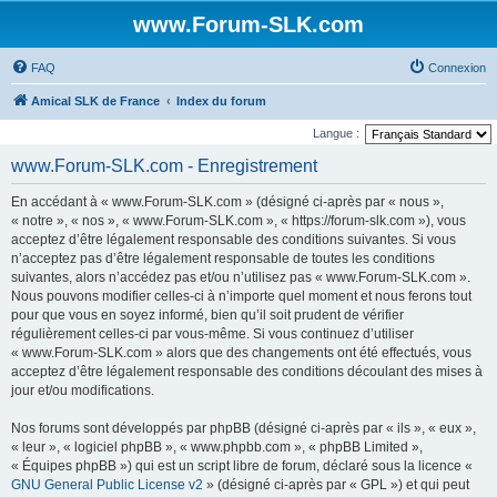
www.Forum-SLK.com
FAQ
Connexion
Amical SLK de France
Index du forum
Langue :
www.Forum-SLK.com - Enregistrement
En accédant à « www.Forum-SLK.com » (désigné ci-après par « nous »,
« notre », « nos », « www.Forum-SLK.com », « https://forum-slk.com »), vous
acceptez d’être légalement responsable des conditions suivantes. Si vous
n’acceptez pas d’être légalement responsable de toutes les conditions
suivantes, alors n’accédez pas et/ou n’utilisez pas « www.Forum-SLK.com ».
Nous pouvons modifier celles-ci à n’importe quel moment et nous ferons tout
pour que vous en soyez informé, bien qu’il soit prudent de vérifier
régulièrement celles-ci par vous-même. Si vous continuez d’utiliser
« www.Forum-SLK.com » alors que des changements ont été effectués, vous
acceptez d’être légalement responsable des conditions découlant des mises à
jour et/ou modifications.
Nos forums sont développés par phpBB (désigné ci-après par « ils », « eux »,
« leur », « logiciel phpBB », « www.phpbb.com », « phpBB Limited »,
« Équipes phpBB ») qui est un script libre de forum, déclaré sous la licence «
GNU General Public License v2
» (désigné ci-après par « GPL ») et qui peut