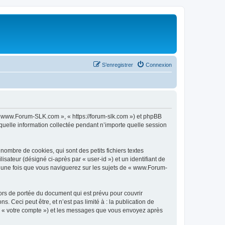
S’enregistrer
Connexion
 « www.Forum-SLK.com », « https://forum-slk.com ») et phpBB
 quelle information collectée pendant n’importe quelle session
mbre de cookies, qui sont des petits fichiers textes
isateur (désigné ci-après par « user-id ») et un identifiant de
é une fois que vous naviguerez sur les sujets de « www.Forum-
rs de portée du document qui est prévu pour couvrir
Ceci peut être, et n’est pas limité à : la publication de
ar « votre compte ») et les messages que vous envoyez après