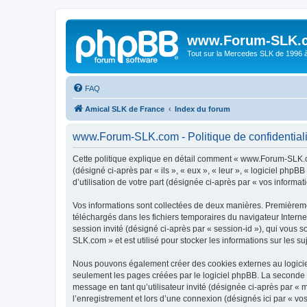
www.Forum-SLK.
Tout sur la Mercedes SLK de 1996 à 
FAQ
Amical SLK de France
Index du forum
www.Forum-SLK.com - Politique de confidentiali
Cette politique explique en détail comment « www.Forum-SLK.com
(désigné ci-après par « ils », « eux », « leur », « logiciel ph
d’utilisation de votre part (désignée ci-après par « vos informati
Vos informations sont collectées de deux manières. Premièreme
téléchargés dans les fichiers temporaires du navigateur Internet
session invité (désigné ci-après par « session-id »), qui vous
SLK.com » et est utilisé pour stocker les informations sur les su
Nous pouvons également créer des cookies externes au logicie
seulement les pages créées par le logiciel phpBB. La seconde ma
message en tant qu’utilisateur invité (désignée ci-après par 
l’enregistrement et lors d’une connexion (désignés ici par « v