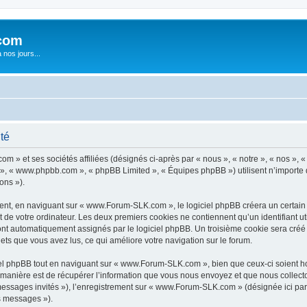
com
nos jours...
té
 » et ses sociétés affiliées (désignés ci-après par « nous », « notre », « nos »,
pBB », « www.phpbb.com », « phpBB Limited », « Équipes phpBB ») utilisent n’importe
ons »).
nt, en naviguant sur « www.Forum-SLK.com », le logiciel phpBB créera un certain no
 de votre ordinateur. Les deux premiers cookies ne contiennent qu’un identifiant util
 sont automatiquement assignés par le logiciel phpBB. Un troisième cookie sera cré
jets que vous avez lus, ce qui améliore votre navigation sur le forum.
l phpBB tout en naviguant sur « www.Forum-SLK.com », bien que ceux-ci soient ho
nière est de récupérer l’information que vous nous envoyez et que nous collectons. 
« messages invités »), l’enregistrement sur « www.Forum-SLK.com » (désignée ici p
os messages »).