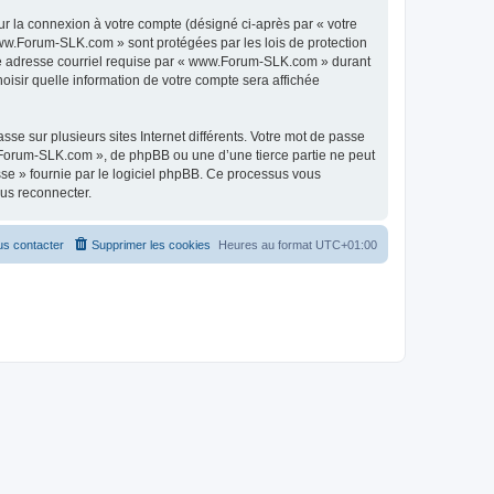
ur la connexion à votre compte (désigné ci-après par « votre
 www.Forum-SLK.com » sont protégées par les lois de protection
tre adresse courriel requise par « www.Forum-SLK.com » durant
oisir quelle information de votre compte sera affichée
se sur plusieurs sites Internet différents. Votre mot de passe
Forum-SLK.com », de phpBB ou une d’une tierce partie ne peut
sse » fournie par le logiciel phpBB. Ce processus vous
ous reconnecter.
s contacter
Supprimer les cookies
Heures au format
UTC+01:00