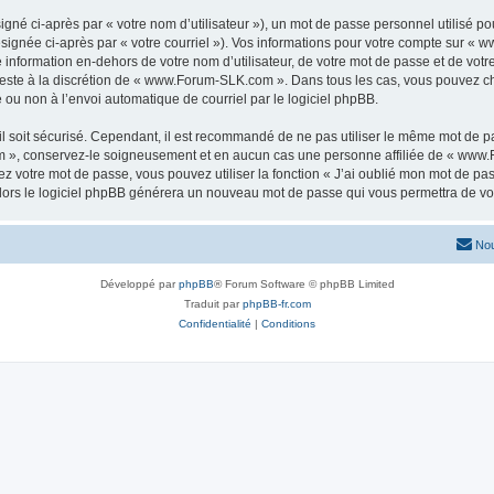
gné ci-après par « votre nom d’utilisateur »), un mot de passe personnel utilisé po
ésignée ci-après par « votre courriel »). Vos informations pour votre compte sur «
information en-dehors de votre nom d’utilisateur, de votre mot de passe et de vo
 reste à la discrétion de « www.Forum-SLK.com ». Dans tous les cas, vous pouvez ch
 ou non à l’envoi automatique de courriel par le logiciel phpBB.
l soit sécurisé. Cependant, il est recommandé de ne pas utiliser le même mot de pas
 », conservez-le soigneusement et en aucun cas une personne affiliée de « www.
 votre mot de passe, vous pouvez utiliser la fonction « J’ai oublié mon mot de pa
, alors le logiciel phpBB générera un nouveau mot de passe qui vous permettra de v
Nou
Développé par
phpBB
® Forum Software © phpBB Limited
Traduit par
phpBB-fr.com
Confidentialité
|
Conditions