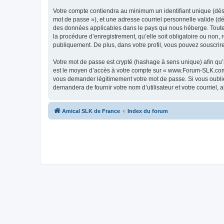
Votre compte contiendra au minimum un identifiant unique (dési
mot de passe »), et une adresse courriel personnelle valide (d
des données applicables dans le pays qui nous héberge. Toute 
la procédure d’enregistrement, qu’elle soit obligatoire ou non,
publiquement. De plus, dans votre profil, vous pouvez souscrire
Votre mot de passe est crypté (hashage à sens unique) afin qu’i
est le moyen d’accès à votre compte sur « www.Forum-SLK.com
vous demander légitimement votre mot de passe. Si vous oubliez
demandera de fournir votre nom d’utilisateur et votre courriel
Amical SLK de France
Index du forum