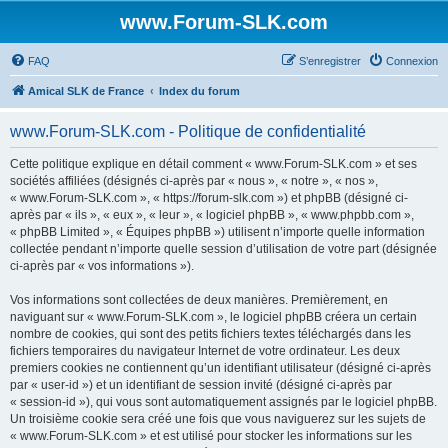
www.Forum-SLK.com
FAQ
S’enregistrer
Connexion
Amical SLK de France
Index du forum
www.Forum-SLK.com - Politique de confidentialité
Cette politique explique en détail comment « www.Forum-SLK.com » et ses
sociétés affiliées (désignés ci-après par « nous », « notre », « nos »,
« www.Forum-SLK.com », « https://forum-slk.com ») et phpBB (désigné ci-
après par « ils », « eux », « leur », « logiciel phpBB », « www.phpbb.com »,
« phpBB Limited », « Équipes phpBB ») utilisent n’importe quelle information
collectée pendant n’importe quelle session d’utilisation de votre part (désignée
ci-après par « vos informations »).
Vos informations sont collectées de deux manières. Premièrement, en
naviguant sur « www.Forum-SLK.com », le logiciel phpBB créera un certain
nombre de cookies, qui sont des petits fichiers textes téléchargés dans les
fichiers temporaires du navigateur Internet de votre ordinateur. Les deux
premiers cookies ne contiennent qu’un identifiant utilisateur (désigné ci-après
par « user-id ») et un identifiant de session invité (désigné ci-après par
« session-id »), qui vous sont automatiquement assignés par le logiciel phpBB.
Un troisième cookie sera créé une fois que vous naviguerez sur les sujets de
« www.Forum-SLK.com » et est utilisé pour stocker les informations sur les