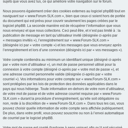
sujets que vous avez lus, ce qui améliore votre navigation sur le forum.
Nous pouvons également créer des cookies externes au logiciel phpBB tout en
naviguant sur « www.Forum-SLK.com », bien que ceux-ci soient hors de portée
du document qui est prévu pour couvrir seulement les pages créées par le
logiciel phpBB. La seconde manière est de récupérer l’information que vous
nous envoyez et que nous collectons. Ceci peut être, et n’est pas limité à : la
publication de message en tant qu’utilisateur invité (désignée ci-après par
« messages invités »), l’enregistrement sur « www.Forum-SLK.com »
(désignée ici par « votre compte ») et les messages que vous envoyez après
l’enregistrement et lors d’une connexion (désignés ici par « vos messages »).
Votre compte contiendra au minimum un identifiant unique (désigné ci-après
par « votre nom d’utilisateur »), un mot de passe personnel utilisé pour la
connexion à votre compte (désigné ci-après par « votre mot de passe »), et
une adresse courriel personnelle valide (désignée ci-après par « votre
courriel »). Vos informations pour votre compte sur « www.Forum-SLK.com »
sont protégées par les lois de protection des données applicables dans le
pays qui nous héberge. Toute information en-dehors de votre nom d’utilisateur,
de votre mot de passe et de votre adresse courriel requise par « www.Forum-
SLK.com » durant la procédure d’enregistrement, qu’elle soit obligatoire ou
non, reste à la discrétion de « www.Forum-SLK.com ». Dans tous les cas, vous
pouvez choisir quelle information de votre compte sera affichée publiquement.
De plus, dans votre profil, vous pouvez souscrire ou non à l’envoi automatique
de courriel par le logiciel phpBB.
Votre mot de passe est crypté (hashage à sens unique) afin qu’il soit sécurisé.