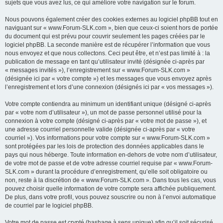
sujets que vous avez lus, ce qui améliore votre navigation sur le forum.
Nous pouvons également créer des cookies externes au logiciel phpBB tout en
naviguant sur « www.Forum-SLK.com », bien que ceux-ci soient hors de portée
du document qui est prévu pour couvrir seulement les pages créées par le
logiciel phpBB. La seconde manière est de récupérer l’information que vous
nous envoyez et que nous collectons. Ceci peut être, et n’est pas limité à : la
publication de message en tant qu’utilisateur invité (désignée ci-après par
« messages invités »), l’enregistrement sur « www.Forum-SLK.com »
(désignée ici par « votre compte ») et les messages que vous envoyez après
l’enregistrement et lors d’une connexion (désignés ici par « vos messages »).
Votre compte contiendra au minimum un identifiant unique (désigné ci-après
par « votre nom d’utilisateur »), un mot de passe personnel utilisé pour la
connexion à votre compte (désigné ci-après par « votre mot de passe »), et
une adresse courriel personnelle valide (désignée ci-après par « votre
courriel »). Vos informations pour votre compte sur « www.Forum-SLK.com »
sont protégées par les lois de protection des données applicables dans le
pays qui nous héberge. Toute information en-dehors de votre nom d’utilisateur,
de votre mot de passe et de votre adresse courriel requise par « www.Forum-
SLK.com » durant la procédure d’enregistrement, qu’elle soit obligatoire ou
non, reste à la discrétion de « www.Forum-SLK.com ». Dans tous les cas, vous
pouvez choisir quelle information de votre compte sera affichée publiquement.
De plus, dans votre profil, vous pouvez souscrire ou non à l’envoi automatique
de courriel par le logiciel phpBB.
Votre mot de passe est crypté (hashage à sens unique) afin qu’il soit sécurisé.