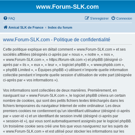
www.Forum-SLK.com
FAQ
S’enregistrer
Connexion
Amical SLK de France
Index du forum
www.Forum-SLK.com - Politique de confidentialité
Cette politique explique en détail comment « www.Forum-SLK.com » et ses
sociétés affiliées (désignés ci-après par « nous », « notre », « nos »,
« www.Forum-SLK.com », « https://forum-slk.com ») et phpBB (désigné ci-
après par « ils », « eux », « leur », « logiciel phpBB », « www.phpbb.com »,
« phpBB Limited », « Équipes phpBB ») utilisent n’importe quelle information
collectée pendant n’importe quelle session d’utilisation de votre part (désignée
ci-après par « vos informations »).
Vos informations sont collectées de deux manières. Premièrement, en
naviguant sur « www.Forum-SLK.com », le logiciel phpBB créera un certain
nombre de cookies, qui sont des petits fichiers textes téléchargés dans les
fichiers temporaires du navigateur Internet de votre ordinateur. Les deux
premiers cookies ne contiennent qu’un identifiant utilisateur (désigné ci-après
par « user-id ») et un identifiant de session invité (désigné ci-après par
« session-id »), qui vous sont automatiquement assignés par le logiciel phpBB.
Un troisième cookie sera créé une fois que vous naviguerez sur les sujets de
« www.Forum-SLK.com » et est utilisé pour stocker les informations sur les