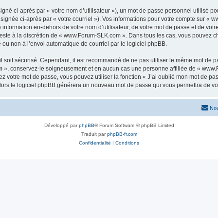
gné ci-après par « votre nom d’utilisateur »), un mot de passe personnel utilisé po
ésignée ci-après par « votre courriel »). Vos informations pour votre compte sur «
information en-dehors de votre nom d’utilisateur, de votre mot de passe et de vo
 reste à la discrétion de « www.Forum-SLK.com ». Dans tous les cas, vous pouvez ch
 ou non à l’envoi automatique de courriel par le logiciel phpBB.
l soit sécurisé. Cependant, il est recommandé de ne pas utiliser le même mot de pas
 », conservez-le soigneusement et en aucun cas une personne affiliée de « www.
 votre mot de passe, vous pouvez utiliser la fonction « J’ai oublié mon mot de pa
, alors le logiciel phpBB générera un nouveau mot de passe qui vous permettra de v
Nou
Développé par
phpBB
® Forum Software © phpBB Limited
Traduit par
phpBB-fr.com
Confidentialité
|
Conditions