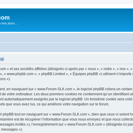
com
nos jours...
té
 » et ses sociétés affiliées (désignés ci-après par « nous », « notre », « nos »,
pBB », « www.phpbb.com », « phpBB Limited », « Équipes phpBB ») utilisent n’importe
ons »).
nt, en naviguant sur « www.Forum-SLK.com », le logiciel phpBB créera un certain no
 de votre ordinateur. Les deux premiers cookies ne contiennent qu’un identifiant util
 sont automatiquement assignés par le logiciel phpBB. Un troisième cookie sera cré
jets que vous avez lus, ce qui améliore votre navigation sur le forum.
l phpBB tout en naviguant sur « www.Forum-SLK.com », bien que ceux-ci soient ho
nière est de récupérer l’information que vous nous envoyez et que nous collectons. 
« messages invités »), l’enregistrement sur « www.Forum-SLK.com » (désignée ici p
os messages »).