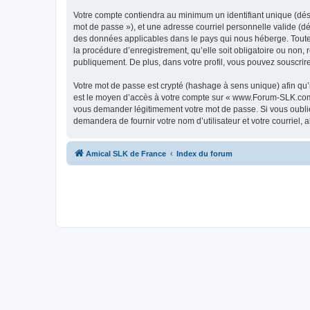
Votre compte contiendra au minimum un identifiant unique (dési
mot de passe »), et une adresse courriel personnelle valide (d
des données applicables dans le pays qui nous héberge. Toute 
la procédure d’enregistrement, qu’elle soit obligatoire ou non,
publiquement. De plus, dans votre profil, vous pouvez souscrire
Votre mot de passe est crypté (hashage à sens unique) afin qu’i
est le moyen d’accès à votre compte sur « www.Forum-SLK.com
vous demander légitimement votre mot de passe. Si vous oubliez
demandera de fournir votre nom d’utilisateur et votre courriel
Amical SLK de France
Index du forum