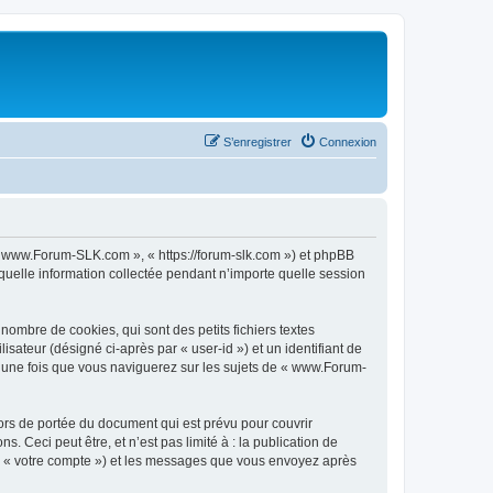
S’enregistrer
Connexion
 « www.Forum-SLK.com », « https://forum-slk.com ») et phpBB
 quelle information collectée pendant n’importe quelle session
mbre de cookies, qui sont des petits fichiers textes
isateur (désigné ci-après par « user-id ») et un identifiant de
é une fois que vous naviguerez sur les sujets de « www.Forum-
rs de portée du document qui est prévu pour couvrir
Ceci peut être, et n’est pas limité à : la publication de
ar « votre compte ») et les messages que vous envoyez après