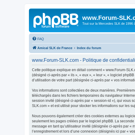
www.Forum-SLK.
Tout sur la Mercedes SLK de 1996 à 
FAQ
Amical SLK de France
Index du forum
www.Forum-SLK.com - Politique de confidentiali
Cette politique explique en détail comment « www.Forum-SLK.com
(désigné ci-après par « ils », « eux », « leur », « logiciel ph
d’utilisation de votre part (désignée ci-après par « vos informati
Vos informations sont collectées de deux manières. Premièreme
téléchargés dans les fichiers temporaires du navigateur Internet
session invité (désigné ci-après par « session-id »), qui vous
SLK.com » et est utilisé pour stocker les informations sur les su
Nous pouvons également créer des cookies externes au logicie
seulement les pages créées par le logiciel phpBB. La seconde ma
message en tant qu’utilisateur invité (désignée ci-après par 
l’enregistrement et lors d’une connexion (désignés ici par « v