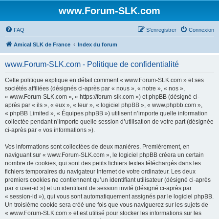
www.Forum-SLK.com
FAQ
S’enregistrer
Connexion
Amical SLK de France
Index du forum
www.Forum-SLK.com - Politique de confidentialité
Cette politique explique en détail comment « www.Forum-SLK.com » et ses
sociétés affiliées (désignés ci-après par « nous », « notre », « nos »,
« www.Forum-SLK.com », « https://forum-slk.com ») et phpBB (désigné ci-
après par « ils », « eux », « leur », « logiciel phpBB », « www.phpbb.com »,
« phpBB Limited », « Équipes phpBB ») utilisent n’importe quelle information
collectée pendant n’importe quelle session d’utilisation de votre part (désignée
ci-après par « vos informations »).
Vos informations sont collectées de deux manières. Premièrement, en
naviguant sur « www.Forum-SLK.com », le logiciel phpBB créera un certain
nombre de cookies, qui sont des petits fichiers textes téléchargés dans les
fichiers temporaires du navigateur Internet de votre ordinateur. Les deux
premiers cookies ne contiennent qu’un identifiant utilisateur (désigné ci-après
par « user-id ») et un identifiant de session invité (désigné ci-après par
« session-id »), qui vous sont automatiquement assignés par le logiciel phpBB.
Un troisième cookie sera créé une fois que vous naviguerez sur les sujets de
« www.Forum-SLK.com » et est utilisé pour stocker les informations sur les