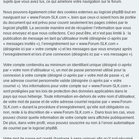
sujets que vous avez lus, ce qui améliore votre navigation sur le forum.
Nous pouvons également créer des cookies externes au logiciel phpBB tout en
naviguant sur « www.Forum-SLK.com », bien que ceux-ci soient hors de portée
du document qui est prévu pour couvrir seulement les pages créées par le
logiciel phpBB. La seconde manière est de récupérer l’information que vous
nous envoyez et que nous collectons. Ceci peut être, et n’est pas limité à : la
publication de message en tant qu’utilisateur invité (désignée ci-après par
« messages invités »), l’enregistrement sur « www.Forum-SLK.com »
(désignée ici par « votre compte ») et les messages que vous envoyez après
l’enregistrement et lors d’une connexion (désignés ici par « vos messages »).
Votre compte contiendra au minimum un identifiant unique (désigné ci-après
par « votre nom d’utilisateur »), un mot de passe personnel utilisé pour la
connexion à votre compte (désigné ci-après par « votre mot de passe »), et
une adresse courriel personnelle valide (désignée ci-après par « votre
courriel »). Vos informations pour votre compte sur « www.Forum-SLK.com »
sont protégées par les lois de protection des données applicables dans le
pays qui nous héberge. Toute information en-dehors de votre nom d’utilisateur,
de votre mot de passe et de votre adresse courriel requise par « www.Forum-
SLK.com » durant la procédure d’enregistrement, qu’elle soit obligatoire ou
non, reste à la discrétion de « www.Forum-SLK.com ». Dans tous les cas, vous
pouvez choisir quelle information de votre compte sera affichée publiquement.
De plus, dans votre profil, vous pouvez souscrire ou non à l’envoi automatique
de courriel par le logiciel phpBB.
Votre mot de passe est crypté (hashage à sens unique) afin qu’il soit sécurisé.