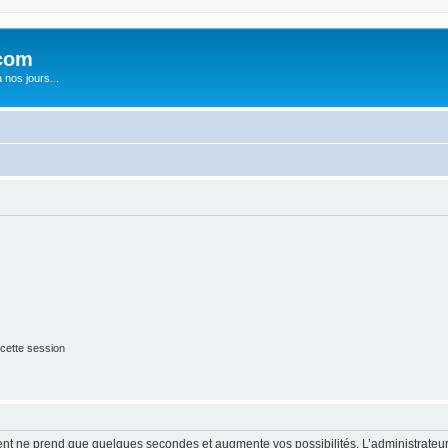
com
nos jours...
cette session
ment ne prend que quelques secondes et augmente vos possibilités. L’administrate