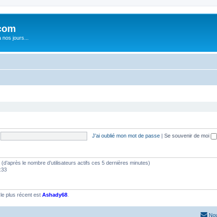
com
nos jours...
J’ai oublié mon mot de passe
|
Se souvenir de moi
tés (d’après le nombre d’utilisateurs actifs ces 5 dernières minutes)
1:33
e plus récent est
Ashady68
.
Nou