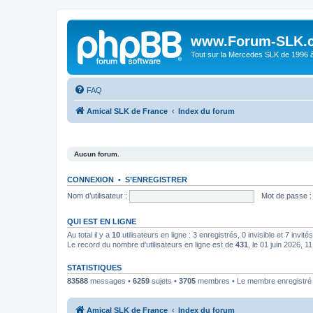
www.Forum-SLK.
Tout sur la Mercedes SLK de 1996 à 
FAQ
Amical SLK de France
Index du forum
Aucun forum.
CONNEXION
•
S’ENREGISTRER
Nom d’utilisateur :
Mot de passe :
QUI EST EN LIGNE
Au total il y a
10
utilisateurs en ligne : 3 enregistrés, 0 invisible et 7 invi
Le record du nombre d’utilisateurs en ligne est de
431
, le 01 juin 2026, 1
STATISTIQUES
83588
messages •
6259
sujets •
3705
membres • Le membre enregistré l
Amical SLK de France
Index du forum