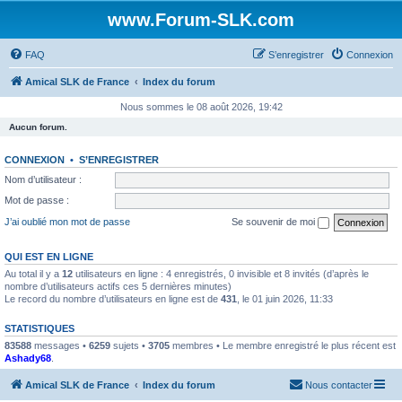
www.Forum-SLK.com
FAQ
S’enregistrer
Connexion
Amical SLK de France
Index du forum
Nous sommes le 08 août 2026, 19:42
Aucun forum.
CONNEXION
•
S’ENREGISTRER
Nom d’utilisateur :
Mot de passe :
J’ai oublié mon mot de passe
Se souvenir de moi
QUI EST EN LIGNE
Au total il y a
12
utilisateurs en ligne : 4 enregistrés, 0 invisible et 8 invités (d’après le
nombre d’utilisateurs actifs ces 5 dernières minutes)
Le record du nombre d’utilisateurs en ligne est de
431
, le 01 juin 2026, 11:33
STATISTIQUES
83588
messages •
6259
sujets •
3705
membres • Le membre enregistré le plus récent est
Ashady68
.
Amical SLK de France
Index du forum
Nous contacter