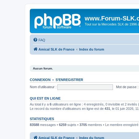
www.Forum-SLK.
Tout sur la Mercedes SLK de 1996 à 
FAQ
Amical SLK de France
Index du forum
Aucun forum.
CONNEXION
•
S’ENREGISTRER
Nom d’utilisateur :
Mot de passe :
QUI EST EN LIGNE
Au total il y a
6
utilisateurs en ligne : 4 enregistrés, 0 invisible et 2 invité
Le record du nombre d’utilisateurs en ligne est de
431
, le 01 juin 2026, 1
STATISTIQUES
83588
messages •
6259
sujets •
3705
membres • Le membre enregistré l
Amical SLK de France
Index du forum