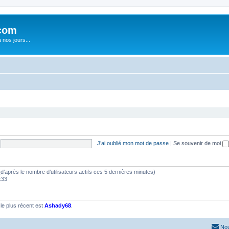
com
nos jours...
J’ai oublié mon mot de passe
|
Se souvenir de moi
s (d’après le nombre d’utilisateurs actifs ces 5 dernières minutes)
1:33
e plus récent est
Ashady68
.
Nou