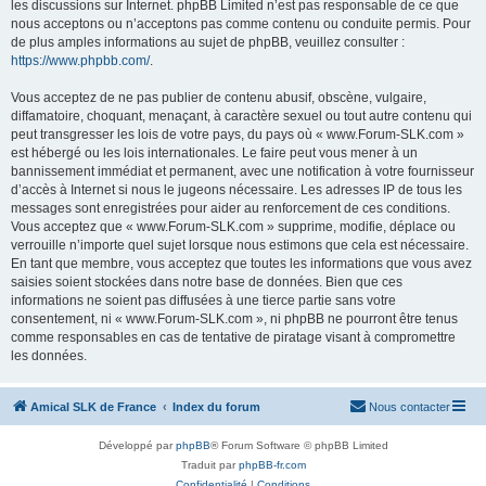
les discussions sur Internet. phpBB Limited n’est pas responsable de ce que
nous acceptons ou n’acceptons pas comme contenu ou conduite permis. Pour
de plus amples informations au sujet de phpBB, veuillez consulter :
https://www.phpbb.com/
.
Vous acceptez de ne pas publier de contenu abusif, obscène, vulgaire,
diffamatoire, choquant, menaçant, à caractère sexuel ou tout autre contenu qui
peut transgresser les lois de votre pays, du pays où « www.Forum-SLK.com »
est hébergé ou les lois internationales. Le faire peut vous mener à un
bannissement immédiat et permanent, avec une notification à votre fournisseur
d’accès à Internet si nous le jugeons nécessaire. Les adresses IP de tous les
messages sont enregistrées pour aider au renforcement de ces conditions.
Vous acceptez que « www.Forum-SLK.com » supprime, modifie, déplace ou
verrouille n’importe quel sujet lorsque nous estimons que cela est nécessaire.
En tant que membre, vous acceptez que toutes les informations que vous avez
saisies soient stockées dans notre base de données. Bien que ces
informations ne soient pas diffusées à une tierce partie sans votre
consentement, ni « www.Forum-SLK.com », ni phpBB ne pourront être tenus
comme responsables en cas de tentative de piratage visant à compromettre
les données.
Amical SLK de France
Index du forum
Nous contacter
Développé par
phpBB
® Forum Software © phpBB Limited
Traduit par
phpBB-fr.com
Confidentialité
|
Conditions