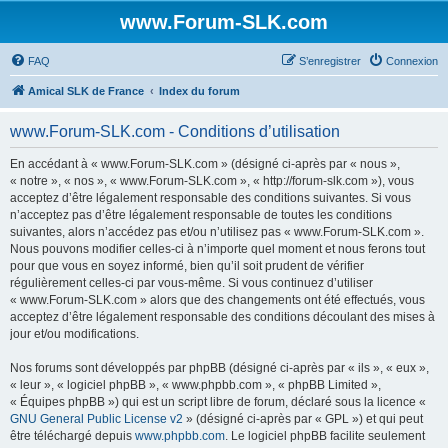
www.Forum-SLK.com
FAQ
S’enregistrer
Connexion
Amical SLK de France
Index du forum
www.Forum-SLK.com - Conditions d’utilisation
En accédant à « www.Forum-SLK.com » (désigné ci-après par « nous »,
« notre », « nos », « www.Forum-SLK.com », « http://forum-slk.com »), vous
acceptez d’être légalement responsable des conditions suivantes. Si vous
n’acceptez pas d’être légalement responsable de toutes les conditions
suivantes, alors n’accédez pas et/ou n’utilisez pas « www.Forum-SLK.com ».
Nous pouvons modifier celles-ci à n’importe quel moment et nous ferons tout
pour que vous en soyez informé, bien qu’il soit prudent de vérifier
régulièrement celles-ci par vous-même. Si vous continuez d’utiliser
« www.Forum-SLK.com » alors que des changements ont été effectués, vous
acceptez d’être légalement responsable des conditions découlant des mises à
jour et/ou modifications.
Nos forums sont développés par phpBB (désigné ci-après par « ils », « eux »,
« leur », « logiciel phpBB », « www.phpbb.com », « phpBB Limited »,
« Équipes phpBB ») qui est un script libre de forum, déclaré sous la licence «
GNU General Public License v2
» (désigné ci-après par « GPL ») et qui peut
être téléchargé depuis
www.phpbb.com
. Le logiciel phpBB facilite seulement