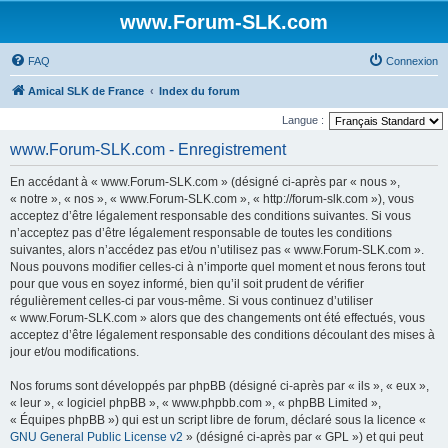
www.Forum-SLK.com
FAQ
Connexion
Amical SLK de France
Index du forum
Langue :
www.Forum-SLK.com - Enregistrement
En accédant à « www.Forum-SLK.com » (désigné ci-après par « nous »,
« notre », « nos », « www.Forum-SLK.com », « http://forum-slk.com »), vous
acceptez d’être légalement responsable des conditions suivantes. Si vous
n’acceptez pas d’être légalement responsable de toutes les conditions
suivantes, alors n’accédez pas et/ou n’utilisez pas « www.Forum-SLK.com ».
Nous pouvons modifier celles-ci à n’importe quel moment et nous ferons tout
pour que vous en soyez informé, bien qu’il soit prudent de vérifier
régulièrement celles-ci par vous-même. Si vous continuez d’utiliser
« www.Forum-SLK.com » alors que des changements ont été effectués, vous
acceptez d’être légalement responsable des conditions découlant des mises à
jour et/ou modifications.
Nos forums sont développés par phpBB (désigné ci-après par « ils », « eux »,
« leur », « logiciel phpBB », « www.phpbb.com », « phpBB Limited »,
« Équipes phpBB ») qui est un script libre de forum, déclaré sous la licence «
GNU General Public License v2
» (désigné ci-après par « GPL ») et qui peut