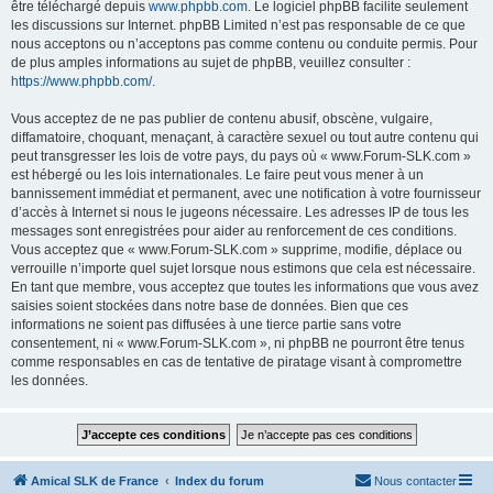
être téléchargé depuis
www.phpbb.com
. Le logiciel phpBB facilite seulement
les discussions sur Internet. phpBB Limited n’est pas responsable de ce que
nous acceptons ou n’acceptons pas comme contenu ou conduite permis. Pour
de plus amples informations au sujet de phpBB, veuillez consulter :
https://www.phpbb.com/
.
Vous acceptez de ne pas publier de contenu abusif, obscène, vulgaire,
diffamatoire, choquant, menaçant, à caractère sexuel ou tout autre contenu qui
peut transgresser les lois de votre pays, du pays où « www.Forum-SLK.com »
est hébergé ou les lois internationales. Le faire peut vous mener à un
bannissement immédiat et permanent, avec une notification à votre fournisseur
d’accès à Internet si nous le jugeons nécessaire. Les adresses IP de tous les
messages sont enregistrées pour aider au renforcement de ces conditions.
Vous acceptez que « www.Forum-SLK.com » supprime, modifie, déplace ou
verrouille n’importe quel sujet lorsque nous estimons que cela est nécessaire.
En tant que membre, vous acceptez que toutes les informations que vous avez
saisies soient stockées dans notre base de données. Bien que ces
informations ne soient pas diffusées à une tierce partie sans votre
consentement, ni « www.Forum-SLK.com », ni phpBB ne pourront être tenus
comme responsables en cas de tentative de piratage visant à compromettre
les données.
Amical SLK de France
Index du forum
Nous contacter