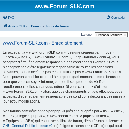
www.Forum-SLK.com
FAQ
Connexion
Amical SLK de France
Index du forum
Langue :
www.Forum-SLK.com - Enregistrement
En accédant à « www.Forum-SLK.com » (désigné ci-après par « nous »,
« notre », « nos », « www.Forum-SLK.com », « http://forum-slk.com »), vous
acceptez d’être légalement responsable des conditions suivantes. Si vous
n’acceptez pas d’être légalement responsable de toutes les conditions
suivantes, alors n’accédez pas et/ou n’utilisez pas « www.Forum-SLK.com ».
Nous pouvons modifier celles-ci à n’importe quel moment et nous ferons tout
pour que vous en soyez informé, bien qu’il soit prudent de vérifier
régulièrement celles-ci par vous-même. Si vous continuez d’utiliser
« www.Forum-SLK.com » alors que des changements ont été effectués, vous
acceptez d’être légalement responsable des conditions découlant des mises à
jour et/ou modifications.
Nos forums sont développés par phpBB (désigné ci-après par « ils », « eux »,
« leur », « logiciel phpBB », « www.phpbb.com », « phpBB Limited »,
« Équipes phpBB ») qui est un script libre de forum, déclaré sous la licence «
GNU General Public License v2
» (désigné ci-après par « GPL ») et qui peut