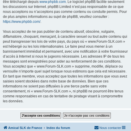
être téléchargé depuis
www.phpbb.com
. Le logiciel phpBB facilite seulement
les discussions sur Internet. phpBB Limited n’est pas responsable de ce que
nous acceptons ou n’acceptons pas comme contenu ou conduite permis. Pour
de plus amples informations au sujet de phpBB, veuillez consulter :
https://www.phpbb.com/
.
Vous acceptez de ne pas publier de contenu abusif, obscène, vulgaire,
diffamatoire, choquant, menaçant, à caractère sexuel ou tout autre contenu qui
peut transgresser les lois de votre pays, du pays où « www.Forum-SLK.com »
est hébergé ou les lois internationales. Le faire peut vous mener à un
bannissement immédiat et permanent, avec une notification à votre fournisseur
d’accès à Internet si nous le jugeons nécessaire. Les adresses IP de tous les
messages sont enregistrées pour aider au renforcement de ces conditions.
Vous acceptez que « www.Forum-SLK.com » supprime, modifie, déplace ou
verrouille n’importe quel sujet lorsque nous estimons que cela est nécessaire.
En tant que membre, vous acceptez que toutes les informations que vous avez
saisies soient stockées dans notre base de données. Bien que ces
informations ne soient pas diffusées à une tierce partie sans votre
consentement, ni « www.Forum-SLK.com », ni phpBB ne pourront être tenus
comme responsables en cas de tentative de piratage visant à compromettre
les données.
Amical SLK de France
Index du forum
Nous contacter