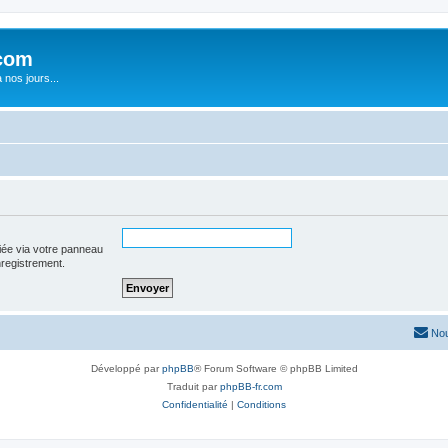
com
nos jours...
iée via votre panneau
enregistrement.
Nou
Développé par
phpBB
® Forum Software © phpBB Limited
Traduit par
phpBB-fr.com
Confidentialité
|
Conditions